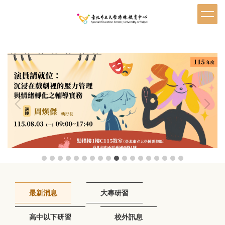
跳
到
主
要
內
容
區
最新消息
大專研習
高中以下研習
校外訊息