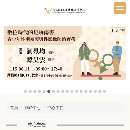
跳
到
主
要
內
容
區
首頁
關於中心
中心主任
中心主任