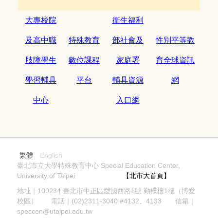
大專校院
衛生福利
及高中職
特殊教育
部社會及
性別平等教
肢障學生
數位課程
家庭署
育全球資訊
學習輔具
平台
輔具資源
網
中心
入口網
繁體
English
臺北市立大學特殊教育中心 Special Education Center,
University of Taipei
【北市大首頁】
地址｜100234 臺北市中正區愛國西路1號 勤樸樓1樓（博愛
校區） 電話｜(02)2311-3040 #4132、4133 信箱｜
speccen@utaipei.edu.tw