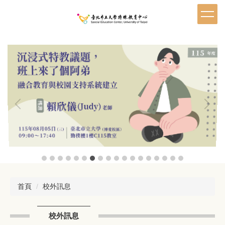
跳
到
主
要
內
容
區
首頁
校外訊息
校外訊息