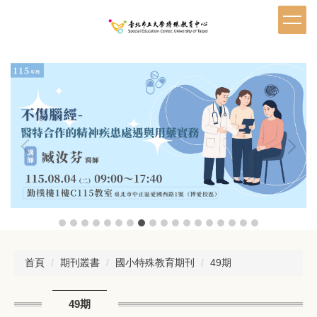
跳
到
主
要
內
容
區
首頁
期刊叢書
國小特殊教育期刊
49期
49期