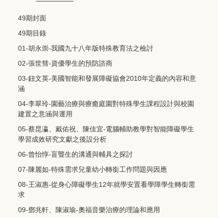
49期封面
49期目錄
01-胡永崇-我國九十八年版特殊教育法之檢討
02-張世彗-資優學生的預防諮商
03-鈕文英-美國智能和發展障礙協會2010年定義的內容和意
涵
04-李翠玲-園藝治療與療癒庭園對特殊學生課程設計與校園
建置之意涵與運用
05-蔡昆瀛、戴佑祝、陳佳宜-電腦輔助教學對智能障礙學生
學習成效研究文獻之後設分析
06-曾怡惇-盲聾生的溝通與輔具之探討
07-陳麗如-特殊需求兒童幼小轉銜工作問題與因應
08-王淑惠-從身心障礙學生12年就學安置看學障學生轉銜需
求
09-鄧兆軒、陳淑瑜-奧福音樂治療的理論和應用