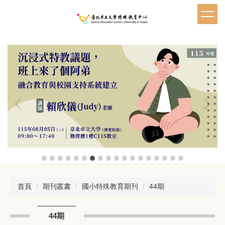
跳
到
主
要
內
容
區
首頁
期刊叢書
國小特殊教育期刊
44期
44期