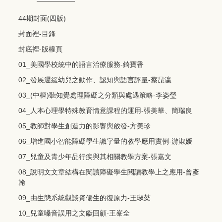
44期封面(四版)
封面裡-目錄
封底裡-版權頁
01_美國學校統中的語言治療服務-錡寶香
02_發展遲緩幼兒之動作、認知與語言評量-蔡昆瀛
03_(中樞)聽知覺處理障礙之分類與處遇策略-李姿瑩
04_人本心理學特殊教育情意課程的運用-張美華、簡瑞良
05_教師對學生創造力的影響與啟發-方美珍
06_增進國小智能障礙學生識字量的教學應用實例-游淑媛
07_兒童及青少年品行疾與其相關教學方案-張嘉文
08_說明文文章結構在閱讀障礙學生閱讀教學上之應用-曾彥
翰
09_由生態系統觀談資優生的復原力-王琡棻
10_兒童嗓音誤用之文獻回顧-王峯全