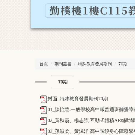
首頁
期刊叢書
特殊教育發展期刊
70期
70期
封面_特殊教育發展期刊70期
01_陳怡慧-一般學校高中職普通班聽覺
02_黃秋霞、楊志強-互動式體積AR輔
03_孫淑柔、黃澤洋-高中階段身心障礙