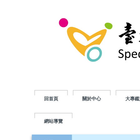
跳
到
主
要
內
容
區
回首頁
關於中心
大專鑑
網站導覽