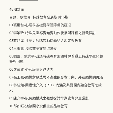
45期封面
目錄、版權頁_特殊教育發展期刊45期
01張世彗-心理學基礎對學習障礙的蘊涵
02李翠玲-特殊兒童感覺知覺動作發展與課程之新義探討
03蔡昆瀛-注意力缺陷過動症幼兒之鑑定與教育
04王淑惠-淺談非語文學習障礙
05劉蕾、陳志平-淺談特殊教育巡迴輔導普通班特殊學生的趨
勢與困境
06廖偉雄-心智繪圖與創造力
07張玉佩-動機對創造思考產生的影響：內、外在動機的再議
08林桂如-回應性介入（RTI）內涵及其對國內融合教育之啟
示
09陳介宇-以傳動模式之觀點探討早期療育評量議題
10邱如鈺-淺談國小資優生的品格教育