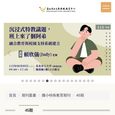
跳
到
主
要
內
容
區
首頁
期刊叢書
國小特殊教育期刊
45期
45期