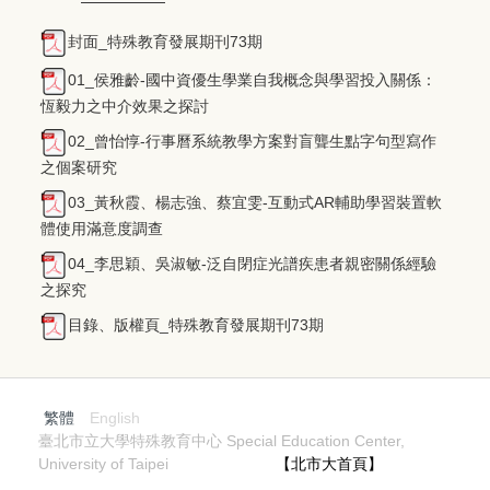
封面_特殊教育發展期刊73期
01_侯雅齡-國中資優生學業自我概念與學習投入關係
：
恆毅力之中介效果之探討
02_曾怡惇-行事曆系統教學方案對盲聾生點字句型寫作
之個案研究
03_黃秋霞、楊志強、蔡宜雯-互動式AR輔助學習裝置軟
體使用滿意度調查
04_李思穎、吳淑敏-泛自閉症光譜疾患者親密關係經驗
之探究
目錄、版權頁_特殊教育發展期刊73期
繁體
English
臺北市立大學特殊教育中心 Special Education Center,
University of Taipei
【北市大首頁】