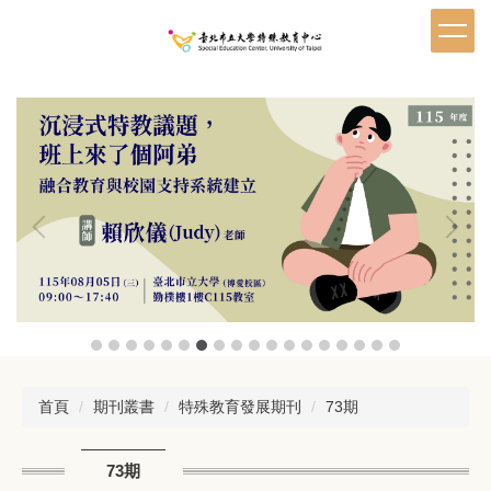
跳
到
主
要
內
容
區
首頁
期刊叢書
特殊教育發展期刊
73期
73期