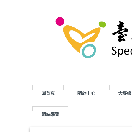
跳
到
主
要
內
容
區
回首頁
關於中心
大專鑑
網站導覽