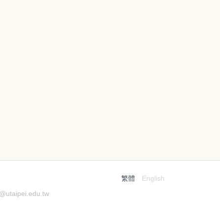
繁體
English
pei.edu.tw