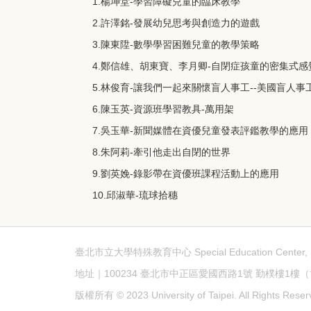
1.楊坤堂-學習障礙兒童的臨床教學
2.許澤銘-發展幼兒思考與創造力的遊戲
3.陳東陞-數學學習困難兒童的教學策略
4.鄭信雄、胡東寶、李月卿-自閉症孩童的密集式
5.林俊育-讓我們一起來關懷盲人事工--美國盲人事
6.陳玉英-資源班學習教具-萬用架
7.吳玉華-新聞媒體在資優兒童發表評鑑教學的應用
8.朱阿莉-牽引他走出自閉的世界
9.劉英娩-錄影帶在資優班課程活動上的應用
10.邱淑華-琉球拾穗
臺北市立大學特殊教育中心 Special Education Cente
地址｜100234 臺北市中正區愛國西路1號 勤樸樓1樓（博愛校區
版權所有 © 2023 University of Taipei. All Rights Reser