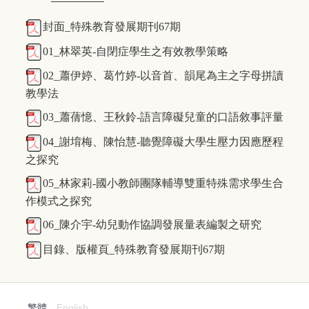
封面_特殊教育發展期刊67期
01_林翠英-自閉症學生之有效教學策略
02_蕭伊婷、葛竹婷-以音首、韻尾為主之字母拼讀
教學法
03_蕭蒨憶、王秋鈴-語言障礙兒童的口語敘事評量
04_謝堉梅、陳怡慧-聽覺障礙大學生壓力因應歷程
之探究
05_林家莉-國小教師團隊輔導雙重特殊需求學生合
作模式之探究
06_陳介宇-幼兒動作協調發展量表編製之研究
目錄、版權頁_特殊教育發展期刊67期
繁體
English