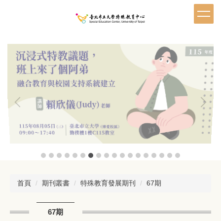
跳
到
主
要
內
容
區
首頁
期刊叢書
特殊教育發展期刊
67期
67期