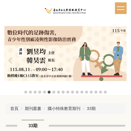
跳
到
主
要
內
容
區
首頁
期刊叢書
國小特殊教育期刊
33期
33期