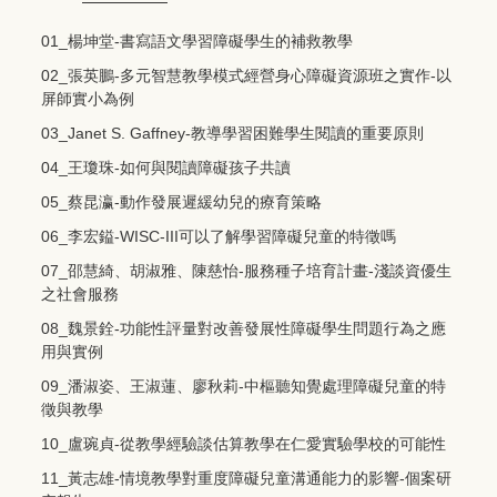
01_楊坤堂-書寫語文學習障礙學生的補救教學
02_張英鵬-多元智慧教學模式經營身心障礙資源班之實作-以
屏師實小為例
03_Janet S. Gaffney-教導學習困難學生閱讀的重要原則
04_王瓊珠-如何與閱讀障礙孩子共讀
05_蔡昆瀛-動作發展遲緩幼兒的療育策略
06_李宏鎰-WISC-III可以了解學習障礙兒童的特徵嗎
07_邵慧綺、胡淑雅、陳慈怡-服務種子培育計畫-淺談資優生
之社會服務
08_魏景銓-功能性評量對改善發展性障礙學生問題行為之應
用與實例
09_潘淑姿、王淑蓮、廖秋莉-中樞聽知覺處理障礙兒童的特
徵與教學
10_盧琬貞-從教學經驗談估算教學在仁愛實驗學校的可能性
11_黃志雄-情境教學對重度障礙兒童溝通能力的影響-個案研