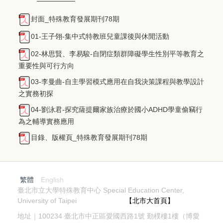
封面_特殊教育發展期刊78期
01-王子翎-集中式特教班兒童課後與休閒活動
02-林思賢、李易駿-自閉症類群障礙學生性別平等教育之
重要性與可行方向
03-李曼曲-自主學習模式應用在自我決策課程與教學設計
之實務初探
04-劉泳君-探究薩提爾家族治療於國小ADHD學童偷竊行
為之輔導實務應用
目錄、版權頁_特殊教育發展期刊78期
繁體
English
臺北市立大學特殊教育中心 Special Education Center,
University of Taipei
【北市大首頁】
地址｜100234 臺北市中正區愛國西路1號 勤樸樓1樓（博愛