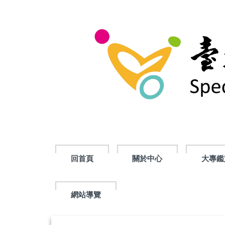
跳
到
主
要
內
容
區
回首頁
關於中心
大專鑑
網站導覽