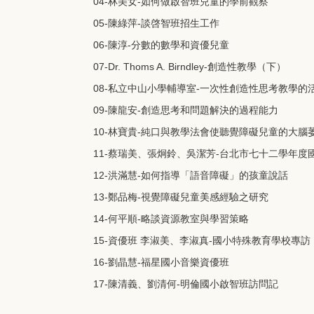
04-林美女-如何做啟智班兒童的學前觀察
05-陳綠萍-談啓智班招生工作
06-陳淳-分數的數學和資優兒童
07-Dr. Thoms A. Birndley-創造性教學（下）
08-私立中山小學輔導室-一次性創造性思考教學的
09-陳龍安-創造思考和問題解決的過程能力
10-林寶貴-純口與教學法會使聽覺障礙兒童的大腦
11-蔡瑞美、張炯鈴、吳潔芳-台北市七十二學年
12-洪滿慧-如何指導「語音障礙」的孩童說話
13-鄭品梅-視覺障礙兒童美感經驗之研究
14-何平順-略談資源教室與學習策略
15-資優班 李淑美、李淑真-國小特殊教育學校專訪
16-劉晶慧-福星國小音樂資優班
17-陳清義、劉清何-明倫國小啟智班訪問記