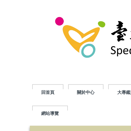
跳
到
主
要
內
容
區
回首頁
關於中心
大專鑑
網站導覽