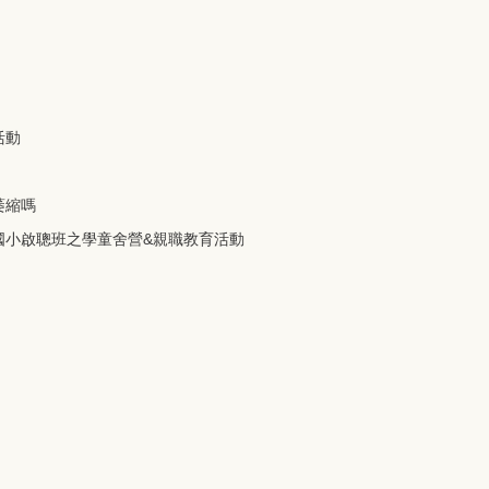
活動
萎縮嗎
度國小啟聰班之學童舍營&親職教育活動